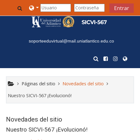
Salta al contenido principal
Toggle search input
Entrar
soporteeduvirtual@mail.uniatlantico.edu.co
Páginas del sitio
Novedades del sitio
Nuestro SICVI-567 ¡Evolucionó!
Novedades del sitio
Nuestro SICVI-567 ¡Evolucionó!