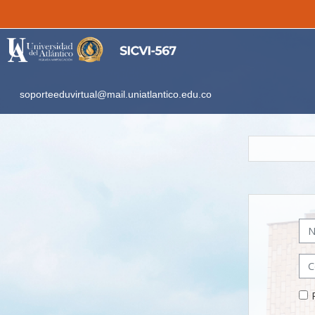
Salta al contenido principal
soporteeduvirtual@mail.uniatlantico.edu.co
Nom
Con