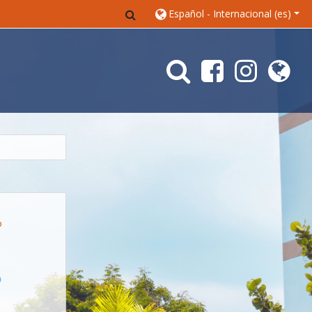
Toggle search input
Español - Internacional ‎(es)‎
o