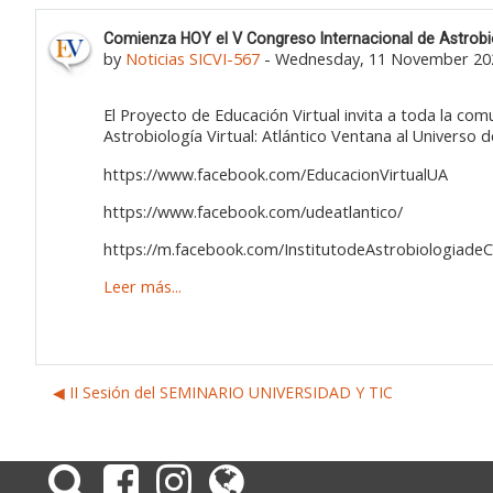
Number of replies: 0
Comienza HOY el V Congreso Internacional de Astrobiol
by
Noticias SICVI-567
-
Wednesday, 11 November 202
El Proyecto de Educación Virtual invita a toda la co
Astrobiología Virtual: Atlántico Ventana al Universo de
https://www.facebook.com/EducacionVirtualUA
https://www.facebook.com/udeatlantico/
https://m.facebook.com/InstitutodeAstrobiologiade
Leer más...
◀︎ II Sesión del SEMINARIO UNIVERSIDAD Y TIC