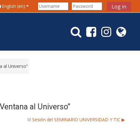
le search input
English ‎(en)‎
Log in
a al Universo”
“Ventana al Universo”
III Sesión del SEMINARIO UNIVERSIDAD Y TIC ▶︎