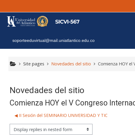
Skip to main content
soporteeduvirtual@mail.uniatlantico.edu.co
Site pages
Novedades del sitio
Comienza HOY el V 
Novedades del sitio
Comienza HOY el V Congreso Internacio
◀︎ II Sesión del SEMINARIO UNIVERSIDAD Y TIC
isplay mode