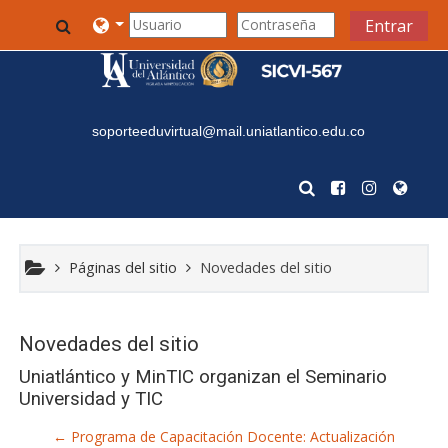
Saltar al contenido principal
Toggle search input
Entrar
soporteeduvirtual@mail.uniatlantico.edu.co
Páginas del sitio
Novedades del sitio
Novedades del sitio
Uniatlántico y MinTIC organizan el Seminario
Universidad y TIC
← Programa de Capacitación Docente: Actualización